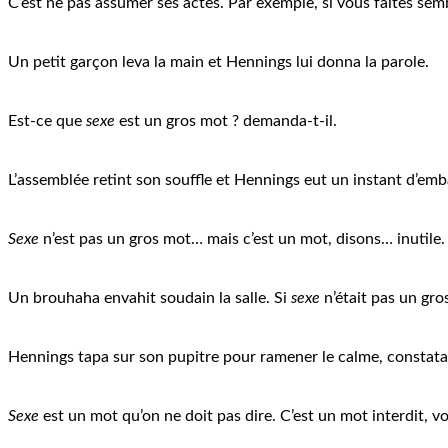
C’est ne pas assumer ses actes. Par exemple, si vous faites semb
Un petit garçon leva la main et Hennings lui donna la parole.
Est-ce que
sexe
est un gros mot ? demanda-t-il.
L’assemblée retint son souffle et Hennings eut un instant d’emb
Sexe
n’est pas un gros mot… mais c’est un mot, disons… inutile.
Un brouhaha envahit soudain la salle. Si
sexe
n’était pas un gro
Hennings tapa sur son pupitre pour ramener le calme, constatan
Sexe
est un mot qu’on ne doit pas dire. C’est un mot interdit, vo