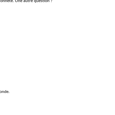
lhonnête. Une autre question ?
monde.