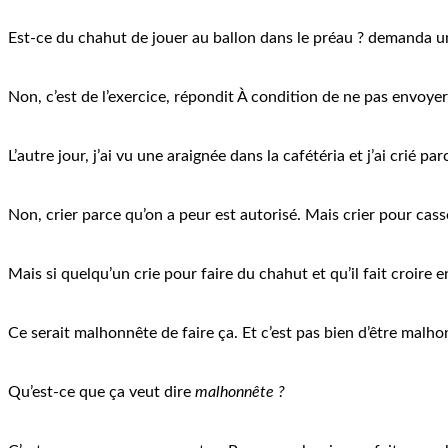
Est-ce du chahut de jouer au ballon dans le préau ? demanda u
Non, c’est de l’exercice, répondit À condition de ne pas envoyer 
L’autre jour, j’ai vu une araignée dans la cafétéria et j’ai crié 
Non, crier parce qu’on a peur est autorisé. Mais crier pour cass
Mais si quelqu’un crie pour faire du chahut et qu’il fait croire 
Ce serait malhonnête de faire ça. Et c’est pas bien d’être malho
Qu’est-ce que ça veut dire
malhonnête ?