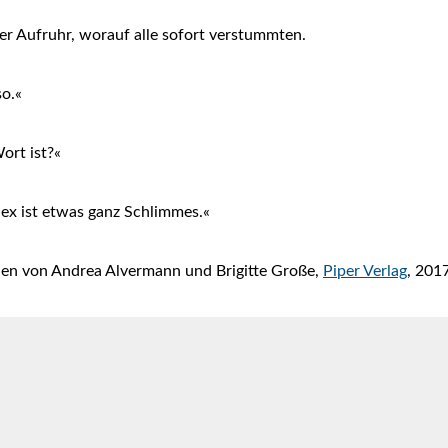
iner Aufruhr, worauf alle sofort verstummten.
so.«
ort ist?«
 Sex ist etwas ganz Schlimmes.«
hen von Andrea Alvermann und Brigitte Große,
Piper Verlag
, 201