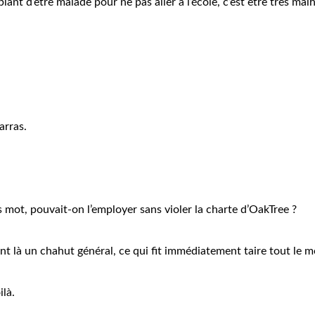
lant d’être malade pour ne pas aller à l’école, c’est être très ma
arras.
s mot, pouvait-on l’employer sans violer la charte d’OakTree ?
t là un chahut général, ce qui fit immédiatement taire tout le 
ilà.