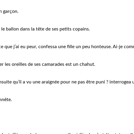
n garçon.
le ballon dans la tête de ses petits copains.
parce que j’ai eu peur, confessa une fille un peu honteuse. Ai-je c
er les oreilles de ses camarades est un chahut.
ensuite qu’il a vu une araignée pour ne pas être puni ? interrogea 
nnête.