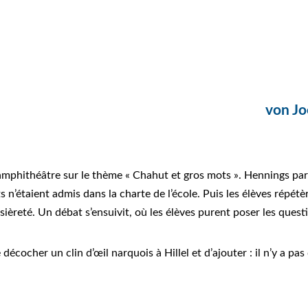
von Jo
 l’amphithéâtre sur le thème « Chahut et gros mots ». Hennings p
n’étaient admis dans la charte de l’école. Puis les élèves répétèr
sièreté. Un débat s’ensuivit, où les élèves purent poser les quest
ocher un clin d’œil narquois à Hillel et d’ajouter : il n’y a pas