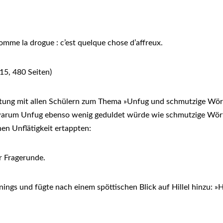
comme la drogue : c’est quelque chose d’affreux.
015, 480 Seiten)
ltung mit allen Schülern zum Thema »Unfug und schmutzige Wört
 warum Unfug ebenso wenig geduldet würde wie schmutzige Wörte
hen Unflätigkeit ertappten:
r Fragerunde.
nings und fügte nach einem spöttischen Blick auf Hillel hinzu: »H